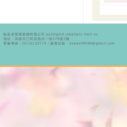
點金術珠寶銀樓有限公司 pointgold jewellery limit co.
地址：高雄市三民區熱河一街379號2樓
客服專線：(07)3133774 / 服務信箱：2sweet9999@gmail.com