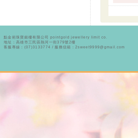
點金術珠寶銀樓有限公司 pointgold jewellery limit co.
地址：高雄市三民區熱河一街379號2樓
客服專線：(07)3133774 / 服務信箱：2sweet9999@gmail.com