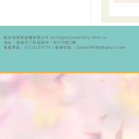
點金術珠寶銀樓有限公司 pointgold jewellery limit co.
地址：高雄市三民區熱河一街379號2樓
客服專線：(07)3133774 / 服務信箱：2sweet9999@gmail.com