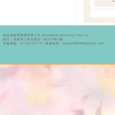
點金術珠寶銀樓有限公司 pointgold jewellery limit co.
地址：高雄市三民區熱河一街379號2樓
客服專線：(07)3133774 / 服務信箱：2sweet9999@gmail.com