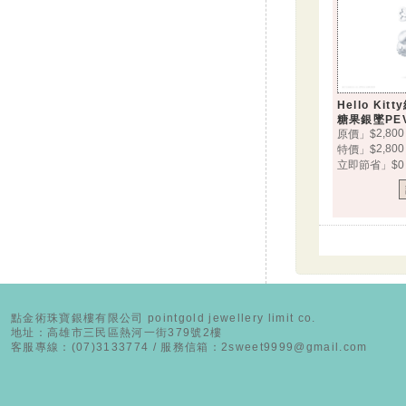
Hello Ki
糖果銀墜PEV
2,800
原價」$
2,800
特價」$
立即節省」$0
點金術珠寶銀樓有限公司 pointgold jewellery limit co.
地址：高雄市三民區熱河一街379號2樓
客服專線：(07)3133774 / 服務信箱：2sweet9999@gmail.com